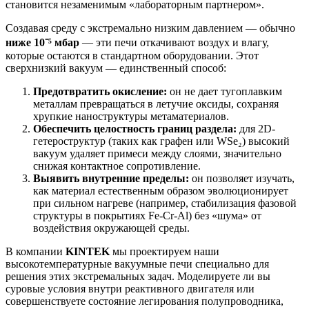
становится незаменимым «лабораторным партнером».
Создавая среду с экстремально низким давлением — обычно
ниже 10⁻⁵ мбар
— эти печи откачивают воздух и влагу,
которые остаются в стандартном оборудовании. Этот
сверхнизкий вакуум — единственный способ:
Предотвратить окисление:
он не дает тугоплавким
металлам превращаться в летучие оксиды, сохраняя
хрупкие наноструктуры метаматериалов.
Обеспечить целостность границ раздела:
для 2D-
гетероструктур (таких как графен или WSe₂) высокий
вакуум удаляет примеси между слоями, значительно
снижая контактное сопротивление.
Выявить внутренние пределы:
он позволяет изучать,
как материал естественным образом эволюционирует
при сильном нагреве (например, стабилизация фазовой
структуры в покрытиях Fe-Cr-Al) без «шума» от
воздействия окружающей среды.
В компании
KINTEK
мы проектируем наши
высокотемпературные вакуумные печи специально для
решения этих экстремальных задач. Моделируете ли вы
суровые условия внутри реактивного двигателя или
совершенствуете состояние легирования полупроводника,