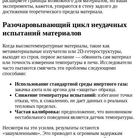
расширяете границы возможного для материалов, но ваши
эксперименты, кажется, упираются в стену задолго до
достижения теоретического предела материала.
Разочаровывающий цикл неудачных
испытаний материалов
Когда высокотемпературные материалы, такие как
метаматериальные излучатели или 2D-гетероструктуры,
выходят из строя, первое желание — обвинить сам материал
или точность измерения температуры в печи. Исследователи
часто пытаются смягчить эти проблемы следующими
способами:
Использование стандартной среды инертного газа:
закачка азота или аргона для «защиты» образца.
Снижение температуры испытаний:
избегание точки
отказа, что, к сожалению, не дает данных о реальных
тепловых пределах.
Частая калибровка:
предположение, что виновником
нестабильного поведения является датчик температуры.
Несмотря на эти усилия, результаты остаются
«зашумленными». Это приводит к огромным задержкам