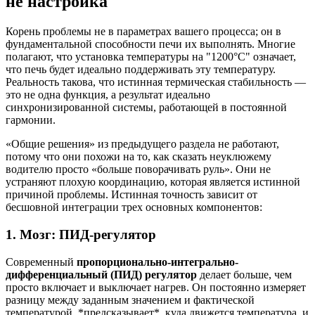
не настройка
Корень проблемы не в параметрах вашего процесса; он в
фундаментальной способности печи их выполнять. Многие
полагают, что установка температуры на "1200°C" означает,
что печь будет идеально поддерживать эту температуру.
Реальность такова, что истинная термическая стабильность —
это не одна функция, а результат идеально
синхронизированной системы, работающей в постоянной
гармонии.
«Общие решения» из предыдущего раздела не работают,
потому что они похожи на то, как сказать неуклюжему
водителю просто «больше поворачивать руль». Они не
устраняют плохую координацию, которая является истинной
причиной проблемы. Истинная точность зависит от
бесшовной интеграции трех основных компонентов:
1. Мозг: ПИД-регулятор
Современный
пропорционально-интегрально-
дифференциальный (ПИД) регулятор
делает больше, чем
просто включает и выключает нагрев. Он постоянно измеряет
разницу между заданным значением и фактической
температурой, *предсказывает*, куда движется температура, и