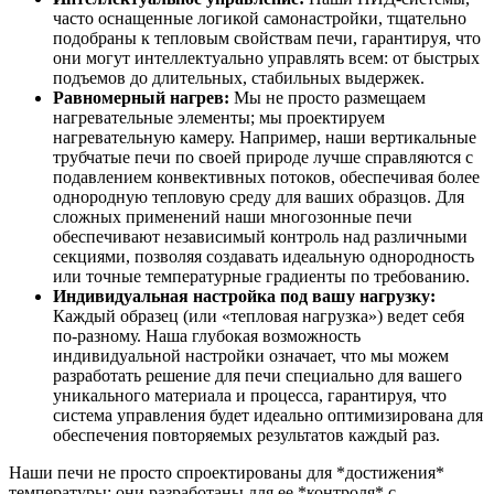
часто оснащенные логикой самонастройки, тщательно
подобраны к тепловым свойствам печи, гарантируя, что
они могут интеллектуально управлять всем: от быстрых
подъемов до длительных, стабильных выдержек.
Равномерный нагрев:
Мы не просто размещаем
нагревательные элементы; мы проектируем
нагревательную камеру. Например, наши вертикальные
трубчатые печи по своей природе лучше справляются с
подавлением конвективных потоков, обеспечивая более
однородную тепловую среду для ваших образцов. Для
сложных применений наши многозонные печи
обеспечивают независимый контроль над различными
секциями, позволяя создавать идеальную однородность
или точные температурные градиенты по требованию.
Индивидуальная настройка под вашу нагрузку:
Каждый образец (или «тепловая нагрузка») ведет себя
по-разному. Наша глубокая возможность
индивидуальной настройки означает, что мы можем
разработать решение для печи специально для вашего
уникального материала и процесса, гарантируя, что
система управления будет идеально оптимизирована для
обеспечения повторяемых результатов каждый раз.
Наши печи не просто спроектированы для *достижения*
температуры; они разработаны для ее *контроля* с