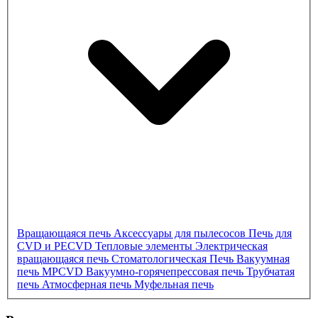
Вращающаяся печь
Аксессуары для пылесосов
Печь для
CVD и PECVD
Тепловые элементы
Электрическая
вращающаяся печь
Стоматологическая Печь
Вакуумная
печь
MPCVD
Вакуумно-горячепрессовая печь
Трубчатая
печь
Атмосферная печь
Муфельная печь