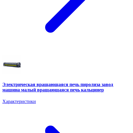
Электрическая вращающаяся печь пиролиза завод
машина малый вращающаяся печь кальцинер
Характеристики