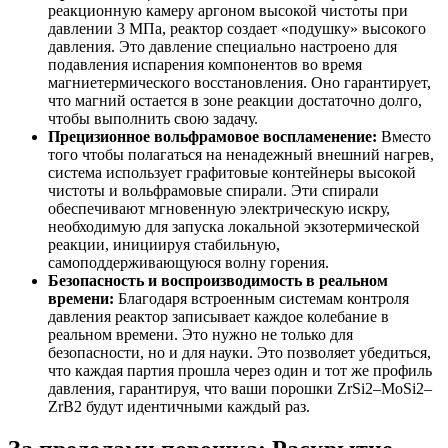
реакционную камеру аргоном высокой чистоты при
давлении 3 МПа, реактор создает «подушку» высокого
давления. Это давление специально настроено для
подавления испарения компонентов во время
магниетермического восстановления. Оно гарантирует,
что магний остается в зоне реакции достаточно долго,
чтобы выполнить свою задачу.
Прецизионное вольфрамовое воспламенение:
Вместо
того чтобы полагаться на ненадежный внешний нагрев,
система использует графитовые контейнеры высокой
чистоты и вольфрамовые спирали. Эти спирали
обеспечивают мгновенную электрическую искру,
необходимую для запуска локальной экзотермической
реакции, инициируя стабильную,
самоподдерживающуюся волну горения.
Безопасность и воспроизводимость в реальном
времени:
Благодаря встроенным системам контроля
давления реактор записывает каждое колебание в
реальном времени. Это нужно не только для
безопасности, но и для науки. Это позволяет убедиться,
что каждая партия прошла через один и тот же профиль
давления, гарантируя, что ваши порошки ZrSi2–MoSi2–
ZrB2 будут идентичными каждый раз.