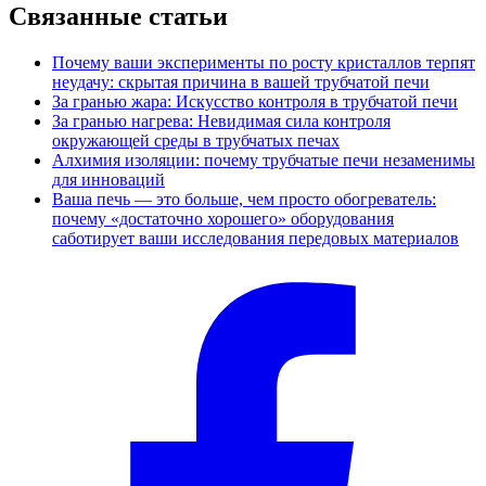
Связанные статьи
Почему ваши эксперименты по росту кристаллов терпят
неудачу: скрытая причина в вашей трубчатой печи
За гранью жара: Искусство контроля в трубчатой печи
За гранью нагрева: Невидимая сила контроля
окружающей среды в трубчатых печах
Алхимия изоляции: почему трубчатые печи незаменимы
для инноваций
Ваша печь — это больше, чем просто обогреватель:
почему «достаточно хорошего» оборудования
саботирует ваши исследования передовых материалов