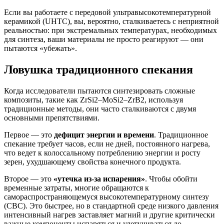
Если вы работаете с передовой ультравысокотемпературной
керамикой (UHTC), вы, вероятно, сталкиваетесь с неприятной
реальностью: при экстремальных температурах, необходимых
для синтеза, ваши материалы не просто реагируют — они
пытаются «убежать».
Ловушка традиционного спекания
Когда исследователи пытаются синтезировать сложные
композиты, такие как ZrSi2–MoSi2–ZrB2, используя
традиционные методы, они часто сталкиваются с двумя
основными препятствиями.
Первое — это
дефицит энергии и времени
. Традиционное
спекание требует часов, если не дней, постоянного нагрева,
что ведет к колоссальному потреблению энергии и росту
зерен, ухудшающему свойства конечного продукта.
Второе — это
«утечка из-за испарения»
. Чтобы обойти
временные затраты, многие обращаются к
самораспространяющемуся высокотемпературному синтезу
(СВС). Это быстрее, но в стандартной среде низкого давления
интенсивный нагрев заставляет магний и другие критически
важные компоненты испаряться и улетучиваться до