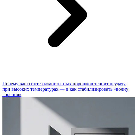
Почему ваш синтез композитных порошков терпит неудачу
при высоких температурах — и как стабилизировать «волну
горения»